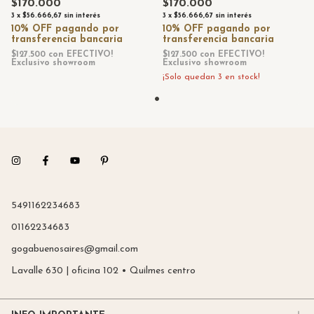
$170.000
$170.000
3
x
$56.666,67
sin interés
3
x
$56.666,67
sin interés
$127.500
con
EFECTIVO!
$127.500
con
EFECTIVO!
Exclusivo showroom
Exclusivo showroom
¡Solo quedan
3
en stock!
5491162234683
01162234683
gogabuenosaires@gmail.com
Lavalle 630 | oficina 102 • Quilmes centro