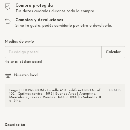
Compra protegida
Tus datos cuidados durante toda la compra.
Cambios y devoluciones
Si no te gusta, podés cambiarlo por otro o devolverlo.
Entregas para el CP:
Cambiar CP
Medios de envío
Calcular
No sé mi código postal
Nuestro local
Goga | SHOWROOM - Lavalle 630 | edificio CRISTAL of.
GRATIS
102 | Quilmes centro - 1878 | Buenos Aires | Argentina.
Miércoles • Jueves • Viernes : 14:00 a 19:00 hs Sábados: 11
a 19 hs.
Descripción