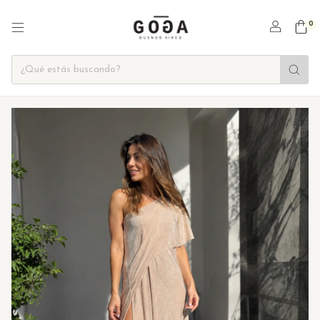
0
1
/
4