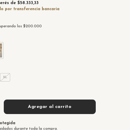
terés de
$58.333,33
uperando los
$200.000
XL
otegida
uidados durante toda la compra.