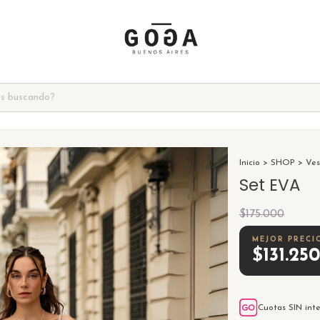
Inicio
>
SHOP
>
Ves
1
/
14
Set EVA
$175.000
$131.25
Cuotas SIN int