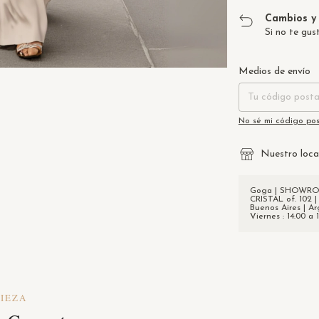
Cambios y 
Si no te gus
Entregas para el CP
Medios de envío
No sé mi código pos
Nuestro loca
Goga | SHOWROOM
CRISTAL of. 102 |
Buenos Aires | Ar
Viernes : 14:00 a 
PIEZA