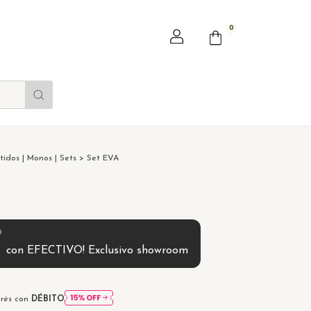
0
tidos | Monos | Sets
>
Set EVA
0
con
EFECTIVO! Exclusivo showroom
erés con
DÉBITO