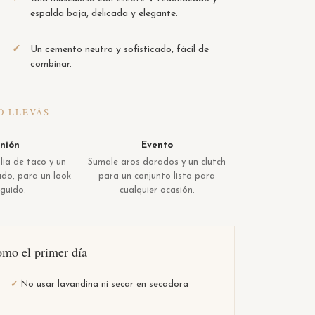
espalda baja, delicada y elegante.
✓
Un cemento neutro y sofisticado, fácil de
combinar.
O LLEVÁS
nión
Evento
ia de taco y un
Sumale aros dorados y un clutch
ado, para un look
para un conjunto listo para
nguido.
cualquier ocasión.
omo el primer día
No usar lavandina ni secar en secadora
✓