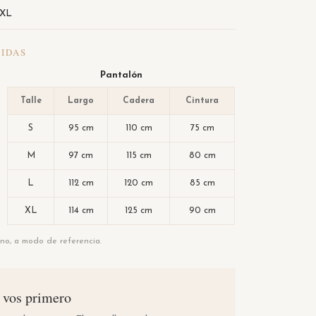
 XL
IDAS
Pantalón
Talle
Largo
Cadera
Cintura
S
95 cm
110 cm
75 cm
M
97 cm
115 cm
80 cm
L
112 cm
120 cm
85 cm
XL
114 cm
125 cm
90 cm
o, a modo de referencia.
a vos primero