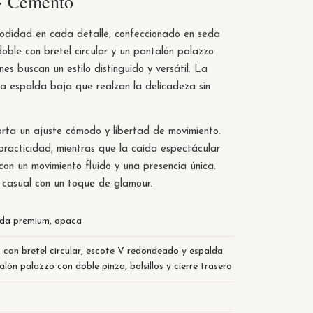
· Cemento
omodidad en cada detalle, confeccionado en seda
le con bretel circular y un pantalón palazzo
es buscan un estilo distinguido y versátil. La
 espalda baja que realzan la delicadeza sin
orta un ajuste cómodo y libertad de movimiento.
n practicidad, mientras que la caída espectácular
 un movimiento fluido y una presencia única.
 casual con un toque de glamour.
da premium, opaca
con bretel circular, escote V redondeado y espalda
alón palazzo con doble pinza, bolsillos y cierre trasero