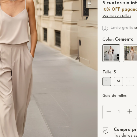
3
cuotas sin in
Ver más detalles
Envío gratis
s
Color:
Cemento
Talle:
S
S
M
L
Guía de talles
Compra pr
Tus datos c