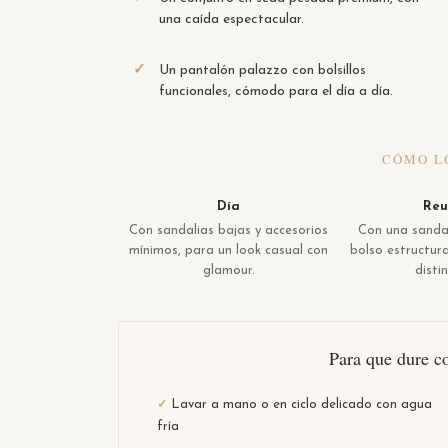
una caída espectacular.
✓
Un pantalón palazzo con bolsillos
funcionales, cómodo para el día a día.
CÓMO L
Día
Reu
Con sandalias bajas y accesorios
Con una sandal
mínimos, para un look casual con
bolso estructur
glamour.
disti
Para que dure c
Lavar a mano o en ciclo delicado con agua
✓
fría