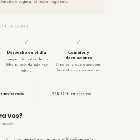
ómoda y segura. El resto llega solo.
ENCIA GOGA
✓
✓
Despacho en el día
Cambios y
devoluciones
Comprando antes de las
Si no es lo que esperabas,
12hs, tu pedido sale hoy
lo cambiamos sin vueltas.
mismo.
ransferencia
25% OFF en efectivo
ra vos?
i buscás
✓
Una musculosa con escote V redondeado y