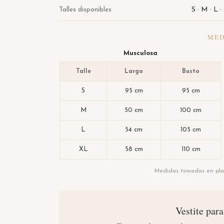
S · M · L ·
Talles disponibles
MED
Musculosa
Talle
Largo
Busto
S
95 cm
95 cm
M
50 cm
100 cm
L
54 cm
105 cm
XL
58 cm
110 cm
Medidas tomadas en plan
Vestite par