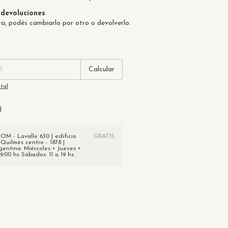
devoluciones
ta, podés cambiarlo por otro o devolverlo.
:
Cambiar CP
Calcular
tal
l
 - Lavalle 630 | edificio
GRATIS
 Quilmes centro - 1878 |
gentina. Miércoles • Jueves •
19:00 hs Sábados: 11 a 19 hs.