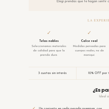
Elegi prendas que te hagan sentir c
LA EXPERI
✓
✓
Telas nobles
Calce real
Seleccionamos materiales
Medidas pensadas para
de calidad para que la
cuerpos reales, no de
prenda dure.
maniquí.
3 cuotas sin interés
10% OFF por t
¿Es pa
Ideal s
✓
Un conjunto en seda pesada premium, con