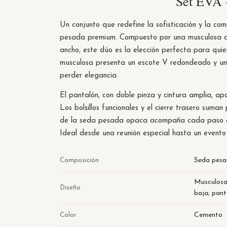
Set EVA 
Un conjunto que redefine la sofisticación y la c
pesada premium. Compuesto por una musculosa dob
ancho, este dúo es la elección perfecta para quien
musculosa presenta un escote V redondeado y una
perder elegancia.
El pantalón, con doble pinza y cintura amplia, ap
Los bolsillos funcionales y el cierre trasero suma
de la seda pesada opaca acompaña cada paso con
Ideal desde una reunión especial hasta un evento
Seda pesa
Composición
Musculosa 
Diseño
baja; pant
Cemento
Color