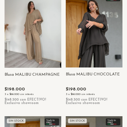
Blusa MALIBU CHOCOLATE
Blusa MALIBU CHAMPAGNE
$198.000
$198.000
3
x
$66.000
sin interés
3
x
$66.000
sin interés
$148.500
con
EFECTIVO!
$148.500
con
EFECTIVO!
Exclusivo showroom
Exclusivo showroom
SIN STOCK
SIN STOCK