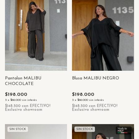
Pantalon MALIBU
Blusa MALIBU NEGRO
CHOCOLATE
$198.000
$198.000
3
x
$66.000
sin interés
3
x
$66.000
sin interés
$148.500
con
EFECTIVO!
$148.500
con
EFECTIVO!
Exclusivo showroom
Exclusivo showroom
SIN STOCK
SIN STOCK