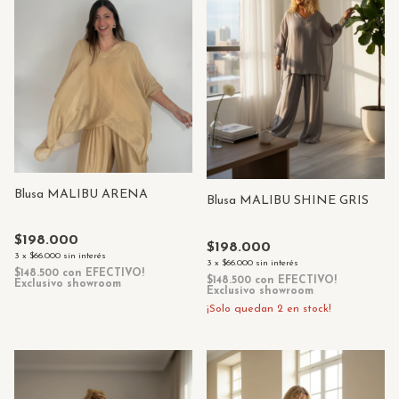
Blusa MALIBU ARENA
Blusa MALIBU SHINE GRIS
$198.000
$198.000
3
x
$66.000
sin interés
3
x
$66.000
sin interés
$148.500
con
EFECTIVO!
$148.500
con
EFECTIVO!
Exclusivo showroom
Exclusivo showroom
¡Solo quedan
2
en stock!