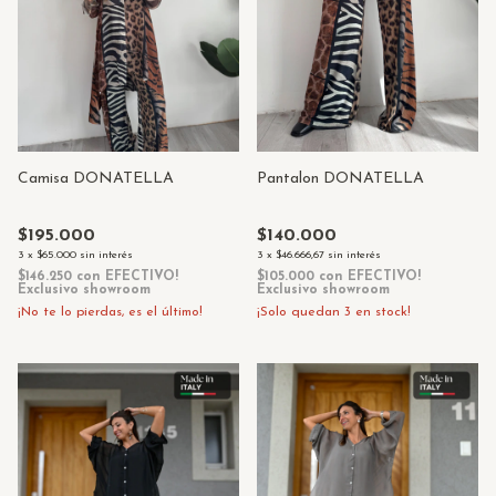
Camisa DONATELLA
Pantalon DONATELLA
$195.000
$140.000
3
x
$65.000
sin interés
3
x
$46.666,67
sin interés
$146.250
con
EFECTIVO!
$105.000
con
EFECTIVO!
Exclusivo showroom
Exclusivo showroom
¡No te lo pierdas, es el último!
¡Solo quedan
3
en stock!