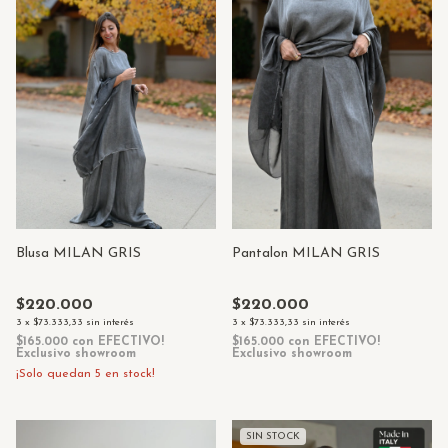
Blusa MILAN GRIS
Pantalon MILAN GRIS
$220.000
$220.000
3
x
$73.333,33
sin interés
3
x
$73.333,33
sin interés
$165.000
con
EFECTIVO!
$165.000
con
EFECTIVO!
Exclusivo showroom
Exclusivo showroom
¡Solo quedan
5
en stock!
SIN STOCK