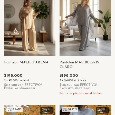
Pantalon MALIBU ARENA
Pantalon MALIBU GRIS
CLARO
$198.000
$198.000
3
x
$66.000
sin interés
3
x
$66.000
sin interés
$148.500
con
EFECTIVO!
$148.500
con
EFECTIVO!
Exclusivo showroom
Exclusivo showroom
¡No te lo pierdas, es el último!
GRATIS
GRATIS