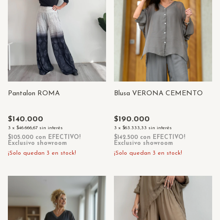
Blusa VERONA CEMENTO
Pantalon ROMA
$190.000
$140.000
3
x
$63.333,33
sin interés
3
x
$46.666,67
sin interés
$142.500
con
EFECTIVO!
$105.000
con
EFECTIVO!
Exclusivo showroom
Exclusivo showroom
¡Solo quedan
3
en stock!
¡Solo quedan
3
en stock!