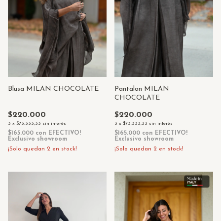
Blusa MILAN CHOCOLATE
Pantalon MILAN
CHOCOLATE
$220.000
$220.000
3
x
$73.333,33
sin interés
3
x
$73.333,33
sin interés
$165.000
con
EFECTIVO!
$165.000
con
EFECTIVO!
Exclusivo showroom
Exclusivo showroom
¡Solo quedan
2
en stock!
¡Solo quedan
2
en stock!