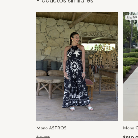
Productos similares
GRA
Mono ASTROS
Mono 
$135.000
$210.