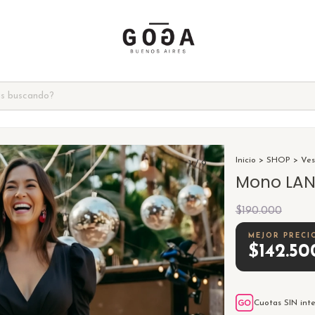
Inicio
>
SHOP
>
Ves
1
/
9
Mono LA
$190.000
$142.5
Cuotas SIN int