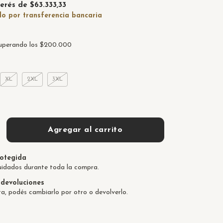
terés de
$63.333,33
uperando los
$200.000
XL
2XL
3XL
otegida
uidados durante toda la compra.
devoluciones
ta, podés cambiarlo por otro o devolverlo.
:
Cambiar CP