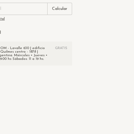
Calcular
tal
l
 - Lavalle 630 | edificio
GRATIS
 Quilmes centro - 1878 |
gentina. Miércoles • Jueves •
19:00 hs Sábados: 11 a 19 hs.