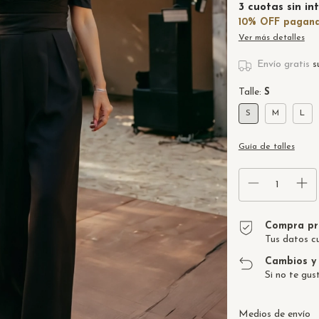
3
cuotas sin in
Ver más detalles
Envío gratis
s
Talle:
S
S
M
L
Guía de talles
Compra pr
Tus datos c
Cambios y 
Si no te gus
Entregas para el CP
Medios de envío