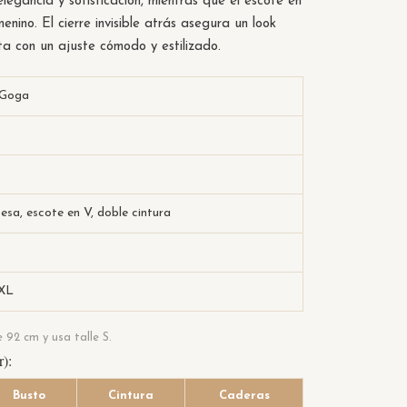
egancia y sofisticación, mientras que el escote en
menino. El cierre invisible atrás asegura un look
eta con un ajuste cómodo y estilizado.
 Goga
sa, escote en V, doble cintura
3XL
92 cm y usa talle S.
r):
Busto
Cintura
Caderas