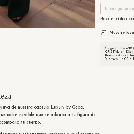
No sé mi código pos
Nuestro loca
Goga | SHOWROOM
CRISTAL of. 102 |
Buenos Aires | Ar
Viernes : 14:00 a 
eza
siva de nuestra cápsula Luxury by Goga.
 un calce increíble que se adapta a tu figura de
 acompaña tu cuerpo.