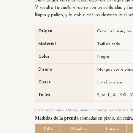
Sus mangas corte princesa aportan un toque de el
V resalta tu cuello y rostro con un estilo chic y fe
limpio y pulido, y la doble cintura destaca la silu
Origen
Cápsula Luxury by
Material
Twill de seda
Color
Negro
Diseño
Mangas corte prince
Cierre
Invisible atrás
Talles
S, M, L, XL, 2XL, 
La modelo mide 1,60 m, tiene un contorno de busto de 
Medidas de la prenda
(tomadas en plano, sin estira
Talle
Hombro
Largo