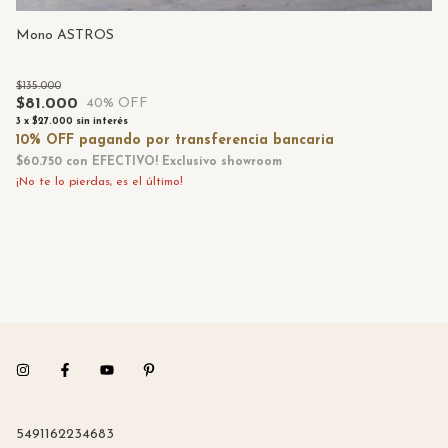
Mono ASTROS
Mo
$135.000
$
$81.000
40
% OFF
3
x
3
x
$27.000
sin interés
$1
$60.750
con
EFECTIVO! Exclusivo showroom
¡No te lo pierdas, es el último!
5491162234683