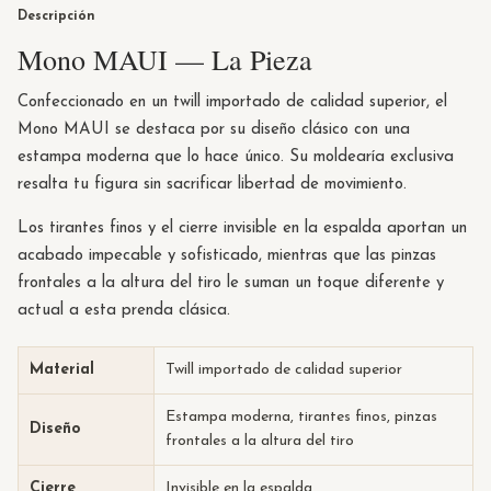
Descripción
Mono MAUI — La Pieza
Confeccionado en un twill importado de calidad superior, el
Mono MAUI se destaca por su diseño clásico con una
estampa moderna que lo hace único. Su moldearía exclusiva
resalta tu figura sin sacrificar libertad de movimiento.
Los tirantes finos y el cierre invisible en la espalda aportan un
acabado impecable y sofisticado, mientras que las pinzas
frontales a la altura del tiro le suman un toque diferente y
actual a esta prenda clásica.
Material
Twill importado de calidad superior
Estampa moderna, tirantes finos, pinzas
Diseño
frontales a la altura del tiro
Cierre
Invisible en la espalda