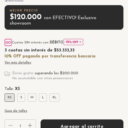
$160.000
$120.000
con
EFECTIVO! Exclusivo
showroom
Cuotas SIN interés con
DÉBITO
3
cuotas sin interés de
$53.333,33
Ver más detalles
Envío gratis
superando los
$200.000
No acumulable con otras promociones
Talle:
XS
XS
S
M
L
XL
Guía de talles