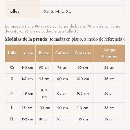
Talles
XS, S, M, L, XL
La modelo tiene 90 cm de contorno de busto, 70 cm de contorno
de cintura, 95 cm de cadera y usa talle XS.
Medidas de la prenda
(tomadas en plano, a modo de referencia):
Largo
Talle
Largo
Busto
Cintura
Caderas
tirantes
XS
145 cm
90 cm
75 cm
95 cm
35 cm
S
147 cm
95 cm
80 cm
100 cm
36 cm
100
M
149 cm
85 cm
105 cm
36 cm
cm
L
151 cm
105 cm
90 cm
110 cm
38 cm
XL
152 cm
110 cm
95 cm
115 cm
39 cm