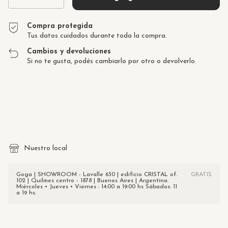
Compra protegida
Tus datos cuidados durante toda la compra.
Cambios y devoluciones
Si no te gusta, podés cambiarlo por otro o devolverlo.
Entregas para el CP:
Cambiar CP
Calcular
Nuestro local
Goga | SHOWROOM - Lavalle 630 | edificio CRISTAL of.
GRATIS
102 | Quilmes centro - 1878 | Buenos Aires | Argentina.
Miércoles • Jueves • Viernes : 14:00 a 19:00 hs Sábados: 11
a 19 hs.