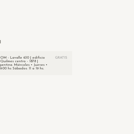
:
Cambiar CP
Calcular
l
 - Lavalle 630 | edificio
GRATIS
 Quilmes centro - 1878 |
gentina. Miércoles • Jueves •
19:00 hs Sábados: 11 a 19 hs.