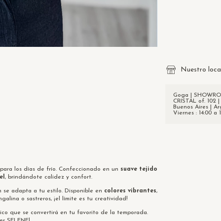
Entregas para el CP
Nuestro loca
Goga | SHOWROOM
CRISTAL of. 102 |
Buenos Aires | Ar
Viernes : 14:00 a 
 para los días de frío. Confeccionado en un
suave tejido
el
, brindándote calidez y confort.
n se adapta a tu estilo. Disponible en
colores vibrantes
,
lina o sastreros, ¡el límite es tu creatividad!
ico que se convertirá en tu favorito de la temporada.
ter SELENE!