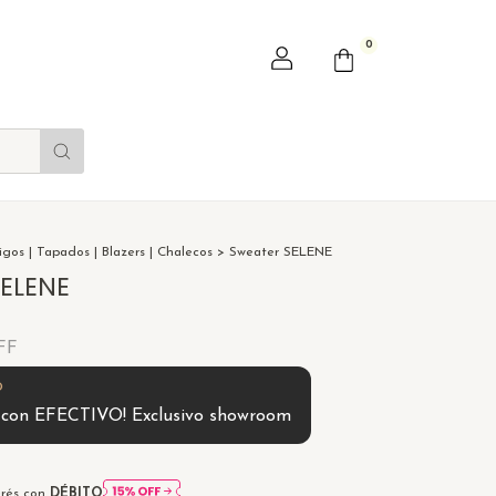
0
igos | Tapados | Blazers | Chalecos
>
Sweater SELENE
ELENE
FF
0
con
EFECTIVO! Exclusivo showroom
erés con
DÉBITO