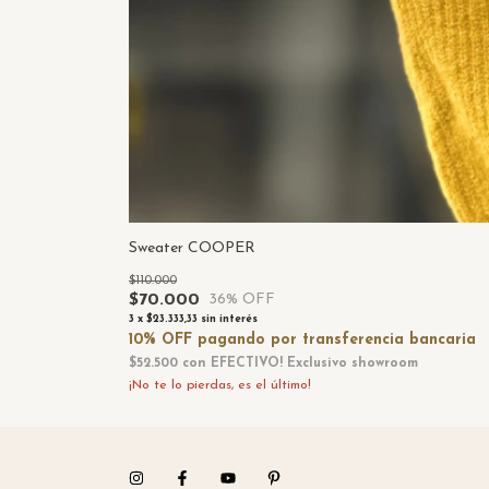
Sweater COOPER
$110.000
$70.000
36
% OFF
3
x
$23.333,33
sin interés
$52.500
con
EFECTIVO! Exclusivo showroom
¡No te lo pierdas, es el último!