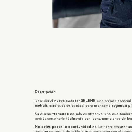
Descripción
Descubrí el
nuevo sweater SELENE
, una prenda esencial
mohair
, este sweater es ideal para usar como
segunda pi
Su diseño
trenzado
no solo es atractivo, sino que tambié
podrás combinarlo fácilmente con jeans, pantalones de benga
No dejes pasar la oportunidad
de lucir este sweater ún
¡Agrega un toque de estilo a tu guardarropa con el swea