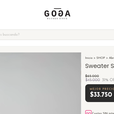
Inicio
>
SHOP
>
Abr
Sweater S
$65.000
$45.000
31
% O
$33.75
Cuotas SIN int