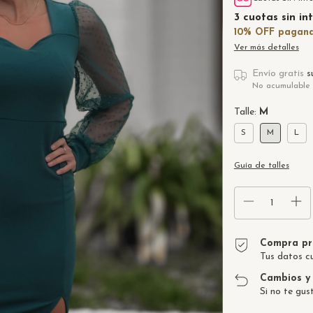
3
cuotas sin in
Ver más detalles
Envío gratis
s
No acumulable 
Talle:
M
S
M
L
Guía de talles
Compra pr
Tus datos c
Cambios y 
Si no te gus