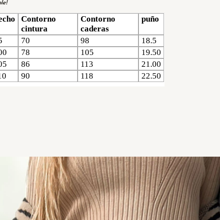
le!
echo
Contorno
Contorno
puño
cintura
caderas
5
70
98
18.5
00
78
105
19.50
05
86
113
21.00
10
90
118
22.50