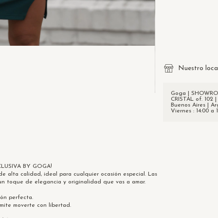
Entregas para el CP
Nuestro loca
Goga | SHOWROOM
CRISTAL of. 102 |
Buenos Aires | Ar
Viernes : 14:00 a 
CLUSIVA BY GOGA!
e alta calidad, ideal para cualquier ocasión especial. Las
un toque de elegancia y originalidad que vas a amar.
ón perfecta.
mite moverte con libertad.