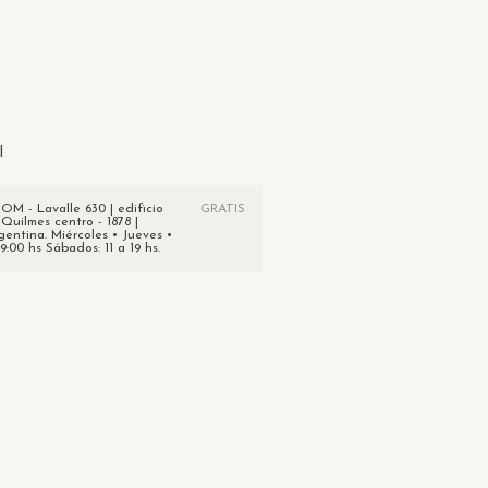
:
Cambiar CP
Calcular
l
 - Lavalle 630 | edificio
GRATIS
 Quilmes centro - 1878 |
gentina. Miércoles • Jueves •
19:00 hs Sábados: 11 a 19 hs.