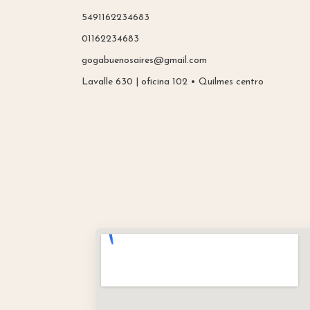
5491162234683
01162234683
gogabuenosaires@gmail.com
Lavalle 630 | oficina 102 • Quilmes centro