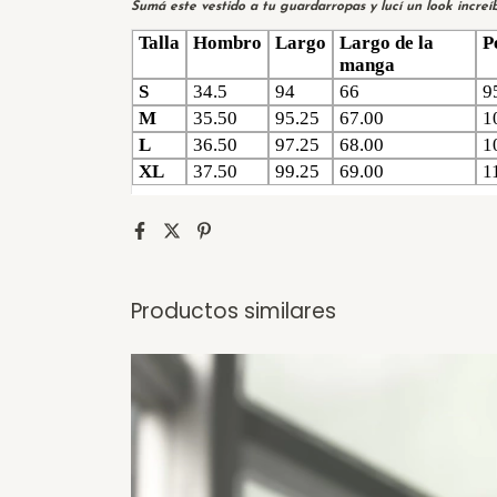
Sumá este vestido a tu guardarropas y lucí un look increíb
Talla
Hombro
Largo
Largo de la
P
manga
S
34.5
94
66
9
M
35.50
95.25
67.00
1
L
36.50
97.25
68.00
1
XL
37.50
99.25
69.00
1
Productos similares