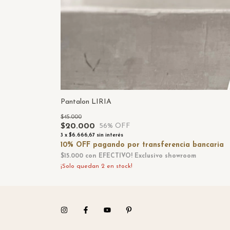
Pantalon LIRIA
$45.000
$20.000
56
% OFF
3
x
$6.666,67
sin interés
$15.000
con
EFECTIVO! Exclusivo showroom
¡Solo quedan
2
en stock!