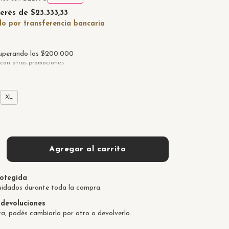
terés de
$23.333,33
uperando los
$200.000
con otras promociones
XL
otegida
uidados durante toda la compra.
devoluciones
ta, podés cambiarlo por otro o devolverlo.