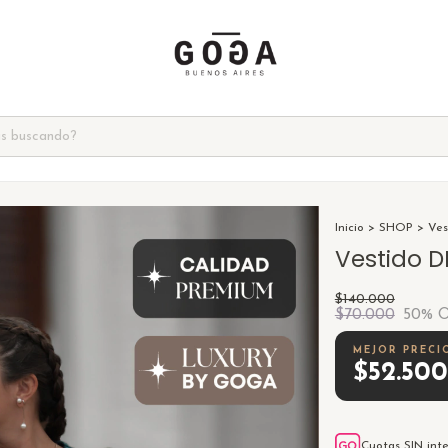
Inicio
>
SHOP
>
Ves
Vestido 
$140.000
$70.000
50
% 
$52.50
Cuotas SIN int