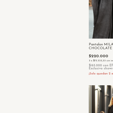
Pantalon MIL
CHOCOLATE
$220.000
3
x
$73.333,33
sin i
$165.000
con
E
Exclusivo show
¡Solo quedan
2
e