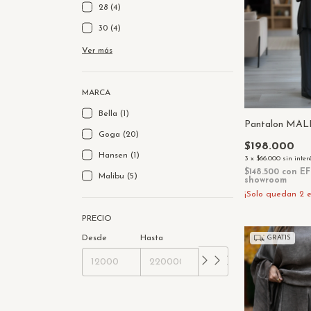
28 (4)
30 (4)
Ver más
MARCA
Bella (1)
Pantalon MA
Goga (20)
$198.000
Hansen (1)
3
x
$66.000
sin inter
$148.500
con
EF
Malibu (5)
showroom
¡Solo quedan
2
e
PRECIO
Desde
Hasta
GRATIS