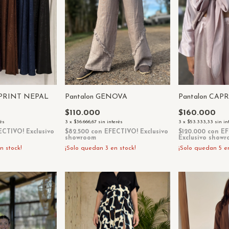
 PRINT NEPAL
Pantalon GÉNOVA
Pantalon CAP
$110.000
$160.000
rés
3
x
$36.666,67
sin interés
3
x
$53.333,33
sin in
ECTIVO! Exclusivo
$82.500
con
EFECTIVO! Exclusivo
$120.000
con
EF
showroom
Exclusivo show
n stock!
¡Solo quedan
3
en stock!
¡Solo quedan
5
en