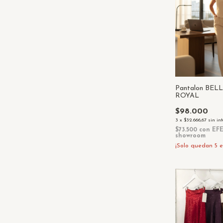
Pantalon BE
ROYAL
$98.000
3
x
$32.666,67
sin in
$73.500
con
EFE
showroom
¡Solo quedan
5
e