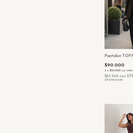
Pantalon TO
$90.000
3
x
$30.000
sin inte
$67.500
con
EF
showroom