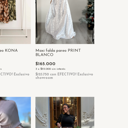
areo KONA
Maxi falda pareo PRINT
BLANCO
$165.000
és
3
x
$55.000
sin interés
CTIVO! Exclusivo
$123.750
con
EFECTIVO! Exclusivo
showroom