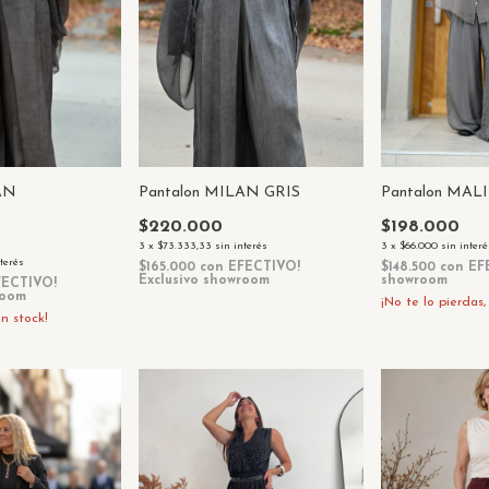
AN
Pantalon MILAN GRIS
Pantalon MAL
$220.000
$198.000
3
x
$73.333,33
sin interés
3
x
$66.000
sin interé
nterés
$165.000
con
EFECTIVO!
$148.500
con
EF
Exclusivo showroom
showroom
FECTIVO!
room
¡No te lo pierdas,
n stock!