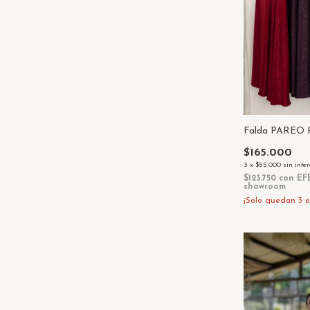
Falda PAREO
$165.000
3
x
$55.000
sin inte
$123.750
con
EF
showroom
¡Solo quedan
3
e