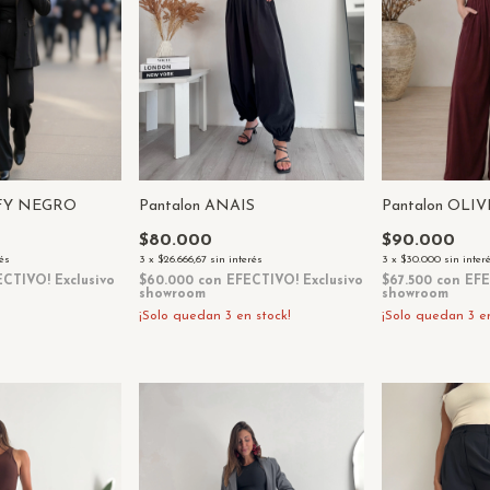
FFY NEGRO
Pantalon OLI
Pantalon ANAIS
$90.000
$80.000
rés
3
x
$30.000
sin inter
3
x
$26.666,67
sin interés
ECTIVO! Exclusivo
$67.500
con
EFE
$60.000
con
EFECTIVO! Exclusivo
showroom
showroom
¡Solo quedan
3
en
¡Solo quedan
3
en stock!