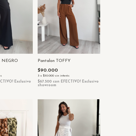
Pantalon TOFFY
IA NEGRO
$90.000
3
x
$30.000
sin interés
és
$67.500
con
EFECTIVO! Exclusivo
CTIVO! Exclusivo
showroom