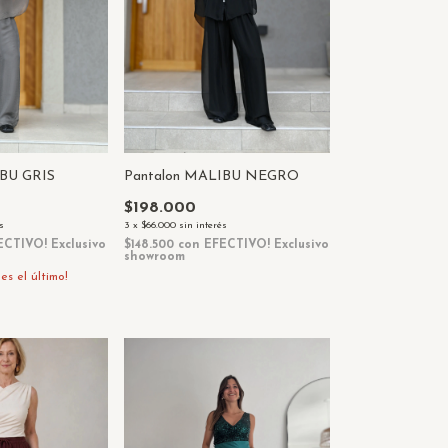
IBU GRIS
Pantalon MALIBU NEGRO
$198.000
s
3
x
$66.000
sin interés
ECTIVO! Exclusivo
$148.500
con
EFECTIVO! Exclusivo
showroom
 es el último!