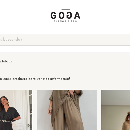
.faldas
en cada producto para ver más información!