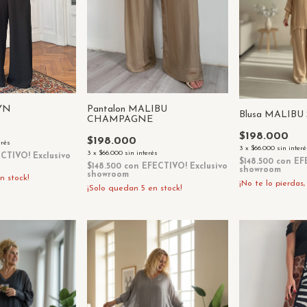
LYN
Pantalon MALIBU
Blusa MALIB
CHAMPAGNE
$198.000
$198.000
erés
3
x
$66.000
sin interé
3
x
$66.000
sin interés
CTIVO! Exclusivo
$148.500
con
EF
$148.500
con
EFECTIVO! Exclusivo
showroom
showroom
n stock!
¡No te lo pierdas,
¡Solo quedan
5
en stock!