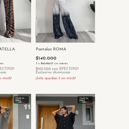
NATELLA
Pantalon ROMA
$140.000
erés
3
x
$46.666,67
sin interés
ECTIVO!
$105.000
con
EFECTIVO!
room
Exclusivo showroom
 stock!
¡Solo quedan
3
en stock!