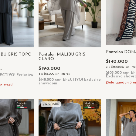
Pantalon DO
LIBU GRIS TOPO
Pantalon MALIBU GRIS
CLARO
$140.000
3
x
$46.666,67
sin int
$198.000
és
$105.000
con
EF
3
x
$66.000
sin interés
ECTIVO! Exclusivo
Exclusivo show
$148.500
con
EFECTIVO! Exclusivo
¡Solo quedan
3
en
showroom
n stock!
GRATIS