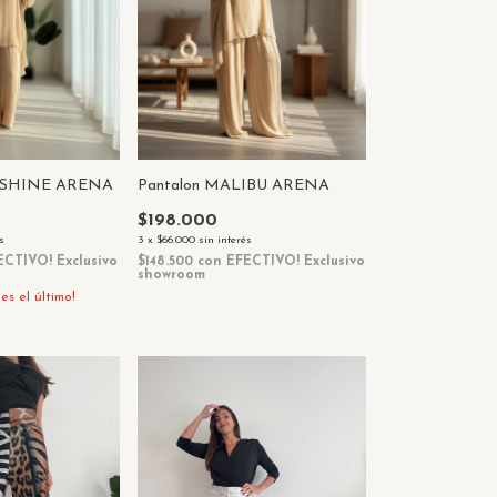
U SHINE ARENA
Pantalon MALIBU ARENA
$198.000
s
3
x
$66.000
sin interés
ECTIVO! Exclusivo
$148.500
con
EFECTIVO! Exclusivo
showroom
 es el último!