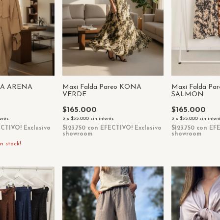
LLA ARENA
Maxi Falda Pareo KONA
Maxi Falda P
VERDE
SALMON
$165.000
$165.000
terés
3
x
$55.000
sin interés
3
x
$55.000
sin inter
CTIVO! Exclusivo
$123.750
con
EFECTIVO! Exclusivo
$123.750
con
EFE
showroom
showroom
n stock!