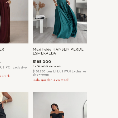
VER
Maxi Falda HANSEN VERDE
ESMERALDA
$185.000
és
3
x
$61.666,67
sin interés
CTIVO! Exclusivo
$138.750
con
EFECTIVO! Exclusivo
showroom
 stock!
¡Solo quedan
3
en stock!