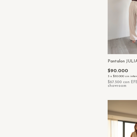
Pantalon JUL
$90.000
3
x
$30.000
sin inte
$67.500
con
EF
showroom