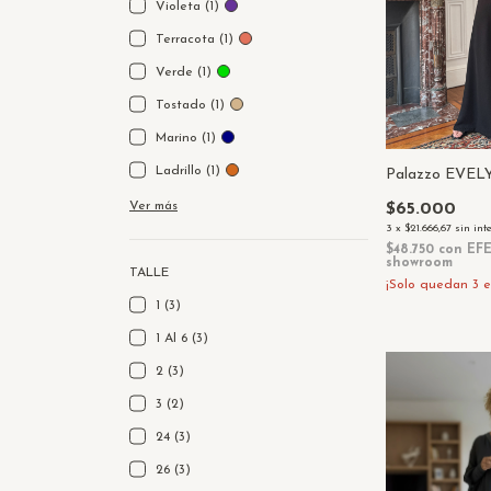
Violeta (1)
Terracota (1)
Verde (1)
Tostado (1)
Marino (1)
Ladrillo (1)
Palazzo EVE
Ver más
$65.000
3
x
$21.666,67
sin int
$48.750
con
EFE
showroom
TALLE
¡Solo quedan
3
e
1 (3)
1 Al 6 (3)
2 (3)
3 (2)
24 (3)
26 (3)