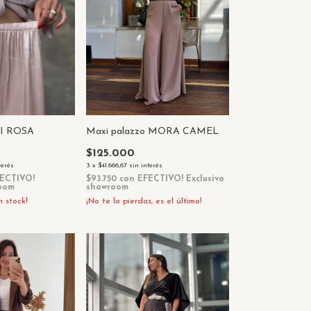
RI ROSA
Maxi palazzo MORA CAMEL
$125.000
terés
3
x
$41.666,67
sin interés
ECTIVO!
$93.750
con
EFECTIVO! Exclusivo
room
showroom
 stock!
¡No te lo pierdas, es el último!