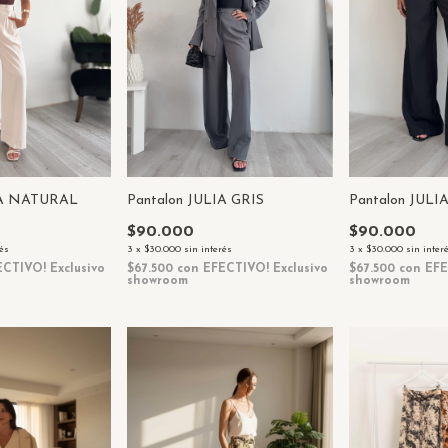
IA NATURAL
Pantalon JULIA GRIS
Pantalon JUL
$90.000
$90.000
rés
3
x
$30.000
sin interés
3
x
$30.000
sin inter
ECTIVO! Exclusivo
$67.500
con
EFECTIVO! Exclusivo
$67.500
con
EFE
showroom
showroom